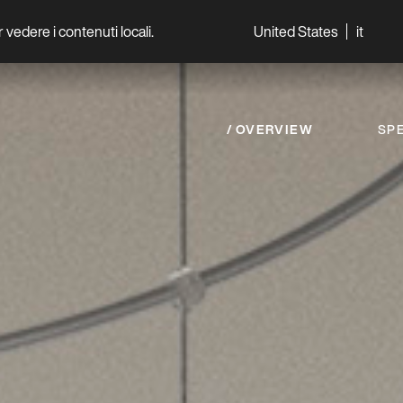
per vedere i contenuti locali.
United States
it
World
Professionisti
OVERVIEW
SPE