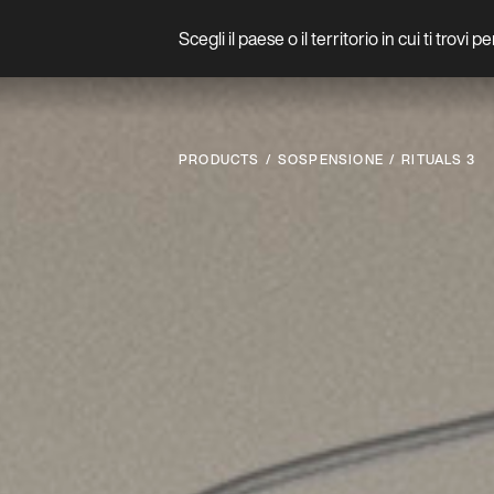
Scegli il paese o il territorio in cui ti trovi 
Prodotto
PRODUCTS
SOSPENSIONE
RITUALS 3