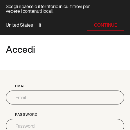
Scegli il paese o il territorio in cui ti trovi per
vedere i contenuti locali.
CONTINUE
United States
it
Accedi
EMAIL
PASSWORD