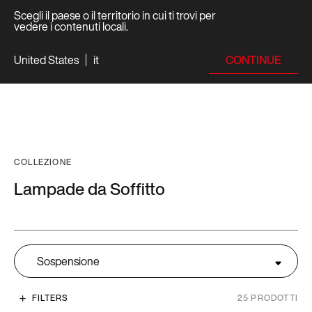
Scegli il paese o il territorio in cui ti trovi per
vedere i contenuti locali.
CONTINUE
United States
it
COLLEZIONE
Lampade da
Soffitto
Sospensione
FILTERS
25
PRODOTTI