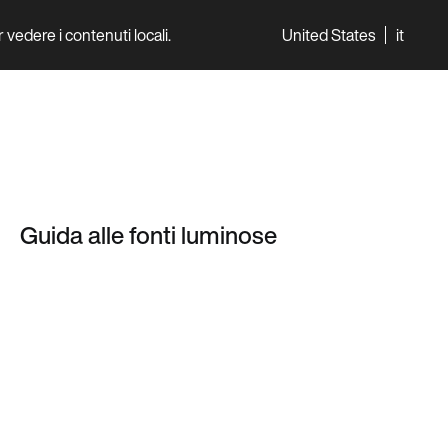
per vedere i contenuti locali.
United States
it
World
Professionisti
Guida alle fonti luminose