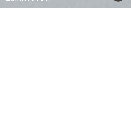
Rodolfo Dordoni (2010)
Le lampade da soffitto e parete XXL e
XXS sono contraddistinte dal taglio
obliquo rispetto al piano d’appoggio
del diffusore in vetro soffiato realizzato
con sapienza artigianale dai maestri
vetrai. Utilizzando le due misure o