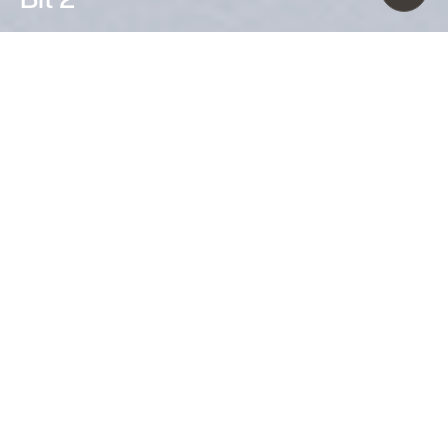
Ferruccio Laviani (1993)
Più che una famiglia di lampade da
parete, Bit è un alfabeto di forme
organiche e colori, con i quali creare
infinite composizioni. Da spente
richiamano un dipinto surrealista, da