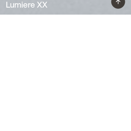
Lumiere XX
Rodolfo Dordoni (2015)
La lampada da terra Lumiere XXL è un
modello dall’eleganza ricercata. Il
diffusore in prezioso vetro soffiato è
disponibile in bianco e in un grigio
molto contemporaneo che appare