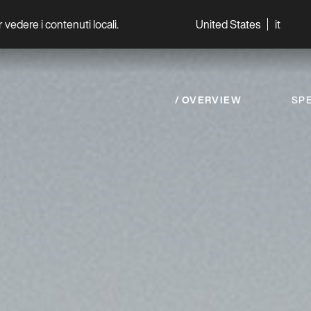
per vedere i contenuti locali.
United States
it
World
Professionisti
OVERVIEW
SPE