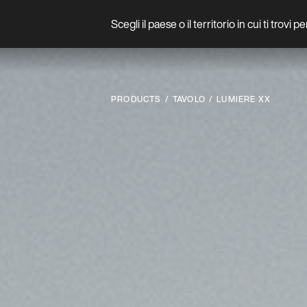
Scegli il paese o il territorio in cui ti trovi 
Prodotto
PRODUCTS
TAVOLO
LUMIERE XX