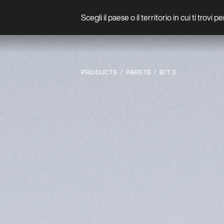
Scegli il paese o il territorio in cui ti trovi 
Prodotto
PRODUCTS
PARETE
BIT 3