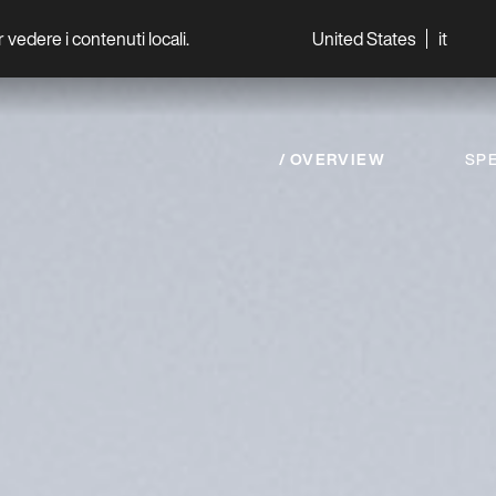
per vedere i contenuti locali.
United States
it
World
Professionisti
OVERVIEW
SPE