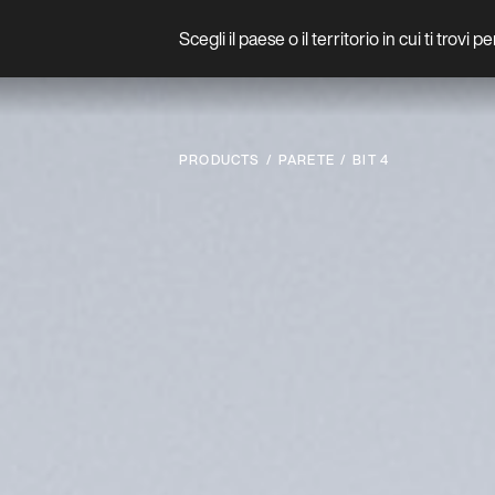
Scegli il paese o il territorio in cui ti trovi 
Prodotto
PRODUCTS
PARETE
BIT 4