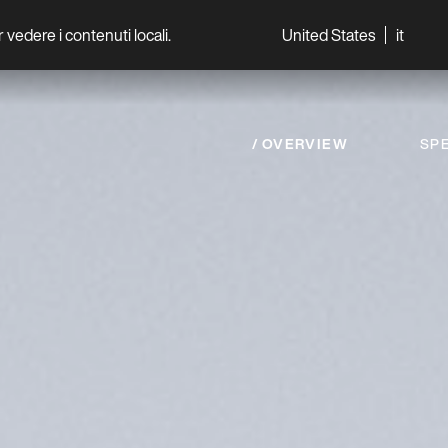
per vedere i contenuti locali.
United States
it
World
Professionisti
OVERVIEW
SPE