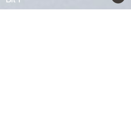
Ferruccio Laviani (1993)
Più che una famiglia di lampade da
parete, Bit è un alfabeto di forme
organiche e colori, con i quali creare
infinite composizioni. Da spente
richiamano un dipinto surrealista, da