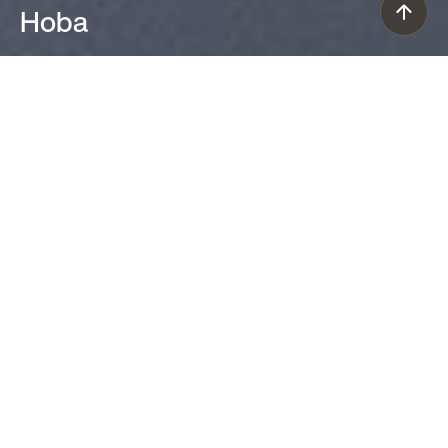
Hoba
Ludovica+Roberto Palomba (2023)
Realizzate in vetro soffiato opaco, le
lampade da soffitto e da parete Hoba
hanno una forma asimmetrica e
irregolare, che ricorda un meteorite
cristallizzato nell’attimo del volo.