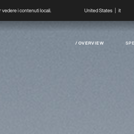
per vedere i contenuti locali.
United States
it
World
Professionisti
OVERVIEW
SPE