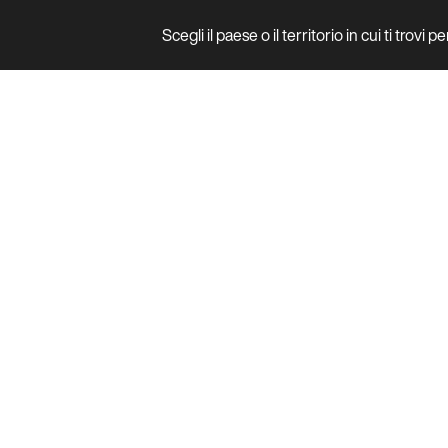
Scegli il paese o il territorio in cui ti trovi 
Prodotto