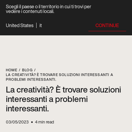
Scegli il paese o il territorio in cui ti trovi per
vedere i contenuti locali.
CONTINUE
United States
it
HOME
BLOG
LA CREATIVITÀ? È TROVARE SOLUZIONI INTERESSANTI A
PROBLEMI INTERESSANTI.
La creatività? È trovare soluzioni
interessanti a problemi
interessanti.
03/05/2023
4
min read