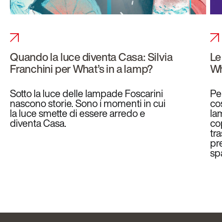
Quando la luce diventa Casa: Silvia
Le
Franchini per What’s in a lamp?
Wh
Sotto la luce delle lampade Foscarini
Pe
nascono storie. Sono i momenti in cui
co
la luce smette di essere arredo e
la
diventa Casa.
co
tr
pr
spa