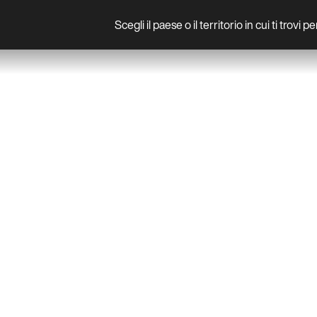
Scegli il paese o il territorio in cui ti trovi 
Prodotto
PRODUCTS
PARETE
RITUALS