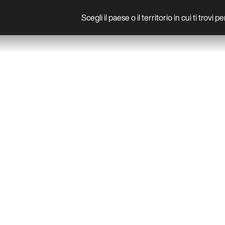
Scegli il paese o il territorio in cui ti trovi 
Prodotto
PRODUCTS
PARETE
RITUALS