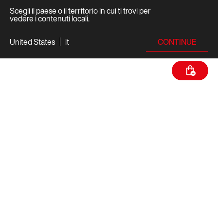
Scegli il paese o il territorio in cui ti trovi per
vedere i contenuti locali.
CONTINUE
United States
it
SPECIFICHE