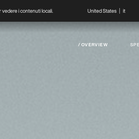
per vedere i contenuti locali.
United States
it
World
Professionisti
OVERVIEW
SPE