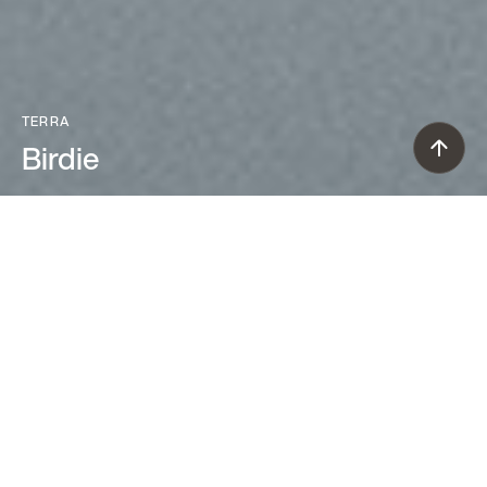
TERRA
Birdie
Ludovica+Roberto Palomba (2011)