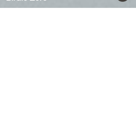
Ludovica+Roberto Palomba (2020)
El diseño poético de Birdie gana en
esencialidad volviéndose más
accesible y extraordinariamente
versátil.