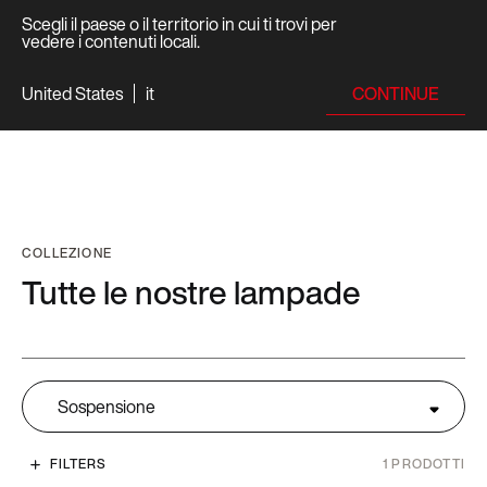
Scegli il paese o il territorio in cui ti trovi per
vedere i contenuti locali.
CONTINUE
United States
it
COLLEZIONE
Tutte le nostre lampade
Sospensione
FILTERS
1
PRODOTTI