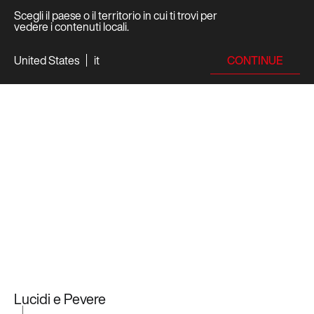
Scegli il paese o il territorio in cui ti trovi per
vedere i contenuti locali.
CONTINUE
United States
it
Lucidi e Pevere