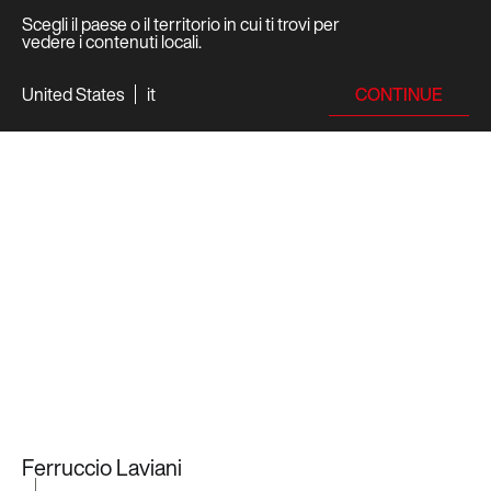
Scegli il paese o il territorio in cui ti trovi per
vedere i contenuti locali.
CONTINUE
United States
it
Ferruccio Laviani