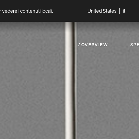
per vedere i contenuti locali.
United States
it
World
Professionisti
OVERVIEW
SPE
I