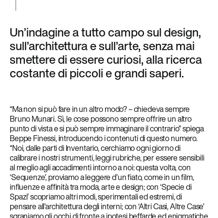
Un’indagine a tutto campo sul design,
sull’architettura e sull’arte, senza mai
smettere di essere curiosi, alla ricerca
costante di piccoli e grandi saperi.
“Ma non si può fare in un altro modo? – chiedeva sempre
Bruno Munari. Sì, le cose possono sempre offrire un altro
punto di vista e si può sempre immaginare il contrario” spiega
Beppe Finessi, introducendo i contenuti di questo numero.
“Noi, dalle parti di Inventario, cerchiamo ogni giorno di
calibrare i nostri strumenti, leggi rubriche, per essere sensibili
al meglio agli accadimenti intorno a noi: questa volta, con
‘Sequenze’, proviamo a leggere d’un fiato, come in un film,
influenze e affinità tra moda, arte e design; con ‘Specie di
Spazi’ scopriamo altri modi, sperimentali ed estremi, di
pensare all’architettura degli interni; con ‘Altri Casi, Altre Case’
sgraniamo gli occhi di fronte a ipotesi beffarde ed enigmatiche