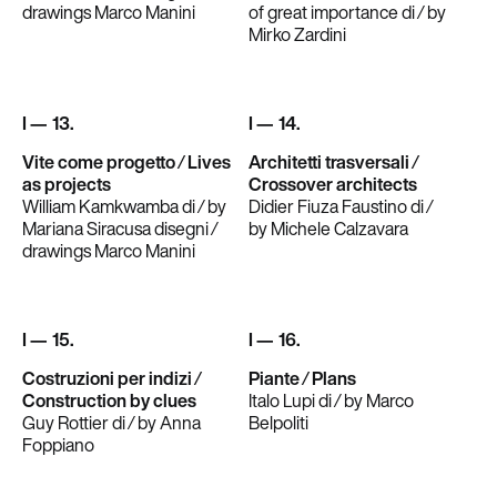
drawings Marco Manini
of great importance di ⁄ by
Mirko Zardini
I — 13.
I — 14.
Vite come progetto ⁄ Lives
Architetti trasversali ⁄
as projects
Crossover architects
William Kamkwamba di ⁄ by
Didier Fiuza Faustino di ⁄
Mariana Siracusa disegni ⁄
by Michele Calzavara
drawings Marco Manini
I — 15.
I — 16.
Costruzioni per indizi ⁄
Piante ⁄ Plans
Construction by clues
Italo Lupi di ⁄ by Marco
Guy Rottier di ⁄ by Anna
Belpoliti
Foppiano