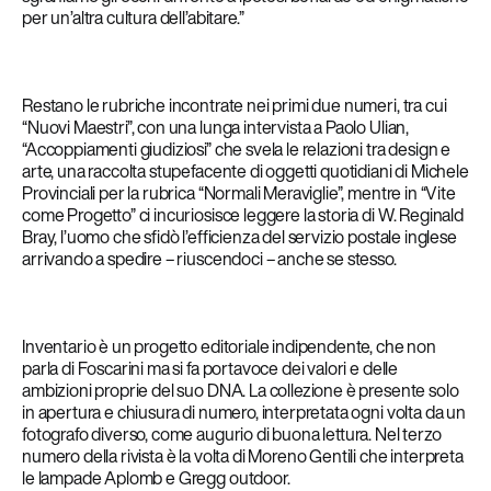
per un’altra cultura dell’abitare.”
Restano le rubriche incontrate nei primi due numeri, tra cui
“Nuovi Maestri”, con una lunga intervista a Paolo Ulian,
“Accoppiamenti giudiziosi” che svela le relazioni tra design e
arte, una raccolta stupefacente di oggetti quotidiani di Michele
Provinciali per la rubrica “Normali Meraviglie”, mentre in “Vite
come Progetto” ci incuriosisce leggere la storia di W. Reginald
Bray, l’uomo che sfidò l’efficienza del servizio postale inglese
arrivando a spedire – riuscendoci – anche se stesso.
Inventario è un progetto editoriale indipendente, che non
parla di Foscarini ma si fa portavoce dei valori e delle
ambizioni proprie del suo DNA. La collezione è presente solo
in apertura e chiusura di numero, interpretata ogni volta da un
fotografo diverso, come augurio di buona lettura. Nel terzo
numero della rivista è la volta di Moreno Gentili che interpreta
le lampade Aplomb e Gregg outdoor.