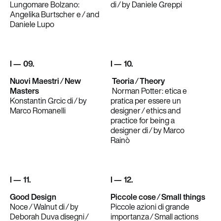
Lungomare Bolzano:
di ⁄ by Daniele Greppi
Angelika Burtscher e ⁄ and
Daniele Lupo
I — 09.
I — 10.
Nuovi Maestri ⁄ New
Teoria ⁄ Theory
Masters
Norman Potter: etica e
Konstantin Grcic di ⁄ by
pratica per essere un
Marco Romanelli
designer ⁄ ethics and
practice for being a
designer di ⁄ by Marco
Rainò
I — 11.
I — 12.
Good Design
Piccole cose ⁄ Small things
Noce ⁄ Walnut di ⁄ by
Piccole azioni di grande
Deborah Duva disegni ⁄
importanza ⁄ Small actions