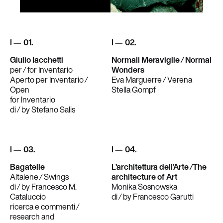
I — 01.
I — 02.
Giulio Iacchetti
Normali Meraviglie ⁄ Normal
per ⁄ for Inventario
Wonders
Aperto per Inventario ⁄
Eva Marguerre ⁄ Verena
Open
Stella Gompf
for Inventario
di ⁄ by Stefano Salis
I — 03.
I — 04.
Bagatelle
L’architettura dell’Arte ⁄The
Altalene ⁄ Swings
architecture of Art
di ⁄ by Francesco M.
Monika Sosnowska
Cataluccio
di ⁄ by Francesco Garutti
ricerca e commenti ⁄
research and