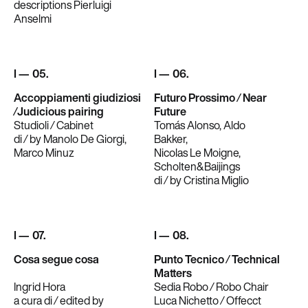
descriptions Pierluigi
Anselmi
I — 05.
I — 06.
Accoppiamenti giudiziosi
Futuro Prossimo ⁄ Near
⁄Judicious pairing
Future
Studioli ⁄ Cabinet
Tomás Alonso, Aldo
di ⁄ by Manolo De Giorgi,
Bakker,
Marco Minuz
Nicolas Le Moigne,
Scholten&Baijings
di ⁄ by Cristina Miglio
I — 07.
I — 08.
Cosa segue cosa
Punto Tecnico ⁄ Technical
Matters
Ingrid Hora
Sedia Robo ⁄ Robo Chair
a cura di ⁄ edited by
Luca Nichetto ⁄ Offecct