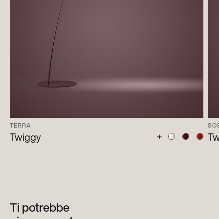
TERRA
SO
Twiggy
Tw
Ti potrebbe