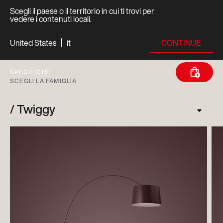
Scegli il paese o il territorio in cui ti trovi per
vedere i contenuti locali.
CONTINUE
United States
it
SPECIFICHE
SCEGLI LA FAMIGLIA
Twiggy