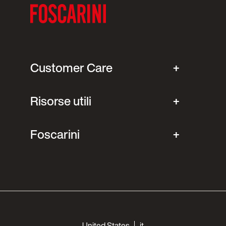
Customer Care
Risorse utili
Foscarini
Choose your languages
United States
it