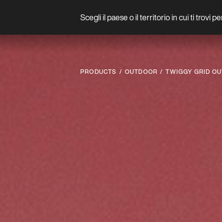
Scegli il paese o il territorio in cui ti trovi 
Prodotto
PRODUCTS
OUTDOOR
TWIGGY GRID O