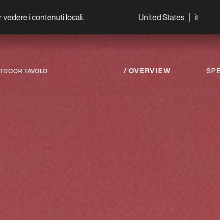
per vedere i contenuti locali.
United States
it
World
Professionisti
OVERVIEW
SPE
UTDOOR TAVOLO