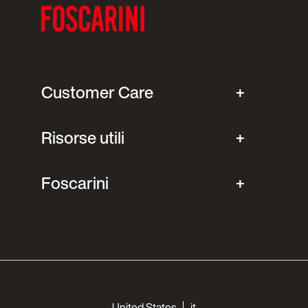
Customer Care
Risorse utili
Foscarini
Choose your languages
United States
it