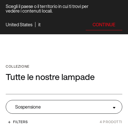
Scegli il paese o il territorio in cui ti trovi per
vedere i contenuti locali.
CONTINUE
United States
it
COLLEZIONE
Tutte le nostre lampade
Sospensione
FILTERS
4
PRODOTTI