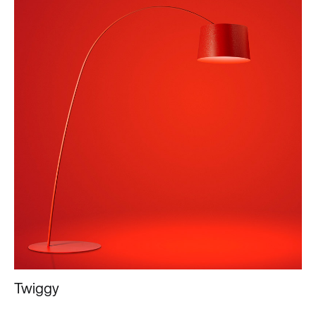
Twiggy