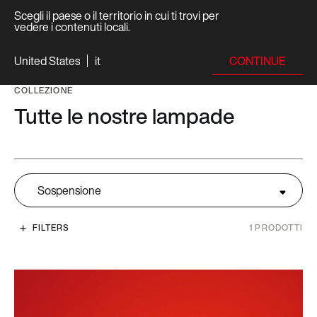
Scegli il paese o il territorio in cui ti trovi per
vedere i contenuti locali.
CONTINUE
United States
it
COLLEZIONE
Tutte le nostre lampade
Sospensione
FILTERS
1
PRODOTTI