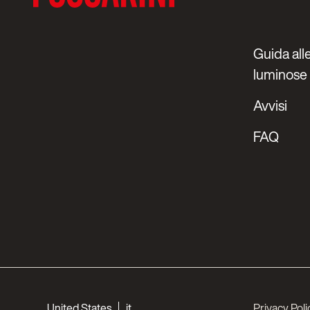
Guida alle
luminose
Avvisi
FAQ
Choose your languages
United States
it
Privacy Poli