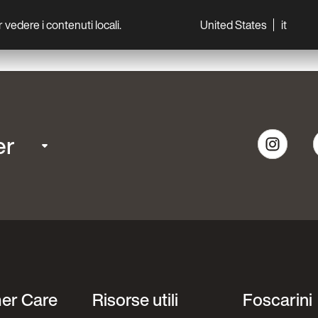
per vedere i contenuti locali.
United States
it
World
Professionisti
er
er Care
Risorse utili
Foscarini