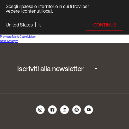
Scegli il paese o il territorio in cui ti trovi per
vedere i contenuti locali.
CONTINUE
United States
it
Navigazione
Previous:
Marie Claire Maison
Next:
Antonym
articoli
Iscriviti alla newsletter