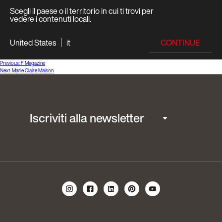
Scegli il paese o il territorio in cui ti trovi per
vedere i contenuti locali.
CONTINUE
United States
it
Navigazione
Previous:
F Magazine
Next:
Marie Claire Maison
articoli
Iscriviti alla newsletter