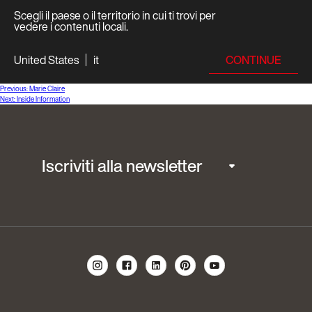
Scegli il paese o il territorio in cui ti trovi per
vedere i contenuti locali.
CONTINUE
United States
it
Navigazione
Previous:
Marie Claire
Next:
Inside Information
articoli
Iscriviti alla newsletter