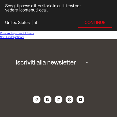
Scegli il paese o il territorio in cui ti trovi per
vedere i contenuti locali.
CONTINUE
United States
it
Navigazione
Previous:
Eigen huis & Interieur
Next:
Landelijk Wonen
articoli
Iscriviti alla newsletter