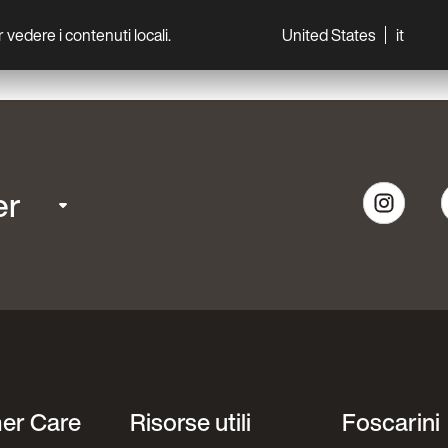
per vedere i contenuti locali.
United States
it
World
Professionisti
er
er Care
Risorse utili
Foscarini