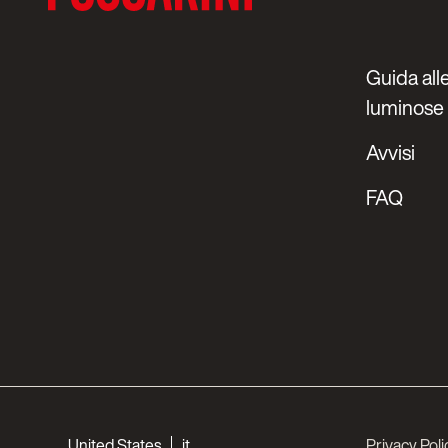
Guida alle
luminose
Avvisi
FAQ
Choose your languages
United States
it
Privacy Poli