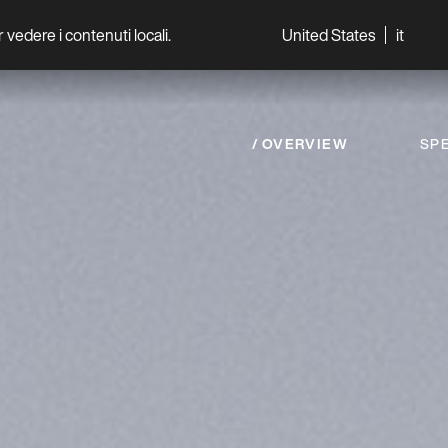
per vedere i contenuti locali.
United States
it
World
Professionisti
OVERVIEW
SPE