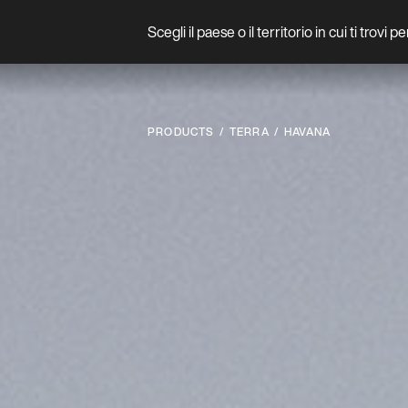
Scegli il paese o il territorio in cui ti trovi 
Prodotto
PRODUCTS
TERRA
HAVANA