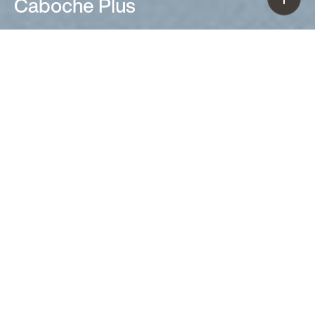
Caboche Plus
Patricia Urquiola, Eliana Gerotto (2006)
Un cuore caldo e luminoso, avvolto da
uno scintillare di sfere trasparenti: è
l’applique da parete Caboche Plus, un
gioiello di design incastonato
nell’architettura. Una presenza