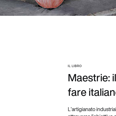
I
L
L
I
B
R
O
M
a
e
s
t
r
i
e
:
i
f
a
r
e
i
t
a
l
i
a
n
L
’
a
r
t
i
g
i
a
n
a
t
o
i
n
d
u
s
t
r
i
a