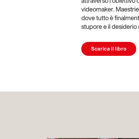
a
t
t
r
a
v
e
r
s
o
l
’
o
b
i
e
t
t
i
v
o
v
i
d
e
o
m
a
k
e
r
.
M
a
e
s
t
r
i
e
d
o
v
e
t
u
t
t
o
è
f
i
n
a
l
m
e
n
s
t
u
p
o
r
e
e
i
l
d
e
s
i
d
e
r
i
o
Scarica il libro