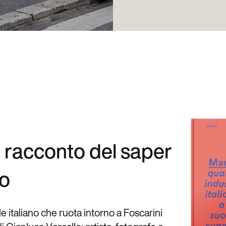
l
r
a
c
c
o
n
t
o
d
e
l
s
a
p
e
r
o
l
e
i
t
a
l
i
a
n
o
c
h
e
r
u
o
t
a
i
n
t
o
r
n
o
a
F
o
s
c
a
r
i
n
i