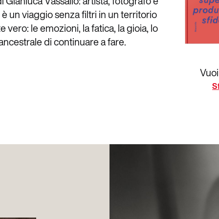
d
i
G
i
a
n
l
u
c
a
V
a
s
s
a
l
l
o
:
a
r
t
i
s
t
a
,
f
o
t
o
g
r
a
f
o
e
è
u
n
v
i
a
g
g
i
o
s
e
n
z
a
f
i
l
t
r
i
i
n
u
n
t
e
r
r
i
t
o
r
i
o
t
e
v
e
r
o
:
l
e
e
m
o
z
i
o
n
i
,
l
a
f
a
t
i
c
a
,
l
a
g
i
o
i
a
,
l
o
a
n
c
e
s
t
r
a
l
e
d
i
c
o
n
t
i
n
u
a
r
e
a
f
a
r
e
.
Vuoi
S