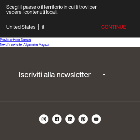
Scegli il paese o il territorio in cui ti trovi per
vedere i contenuti locali.
CONTINUE
United States
it
Navigazione
Previous:
Hotel Domani
Next:
Frankfurter Allgemeine Magazin
articoli
Iscriviti alla newsletter