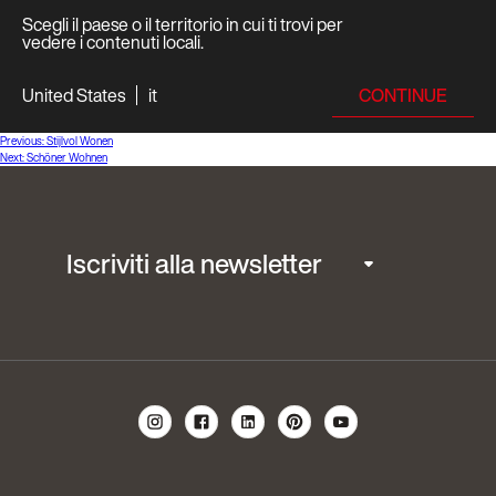
Scegli il paese o il territorio in cui ti trovi per
vedere i contenuti locali.
CONTINUE
United States
it
Navigazione
Previous:
Stijlvol Wonen
Next:
Schöner Wohnen
articoli
Iscriviti alla newsletter