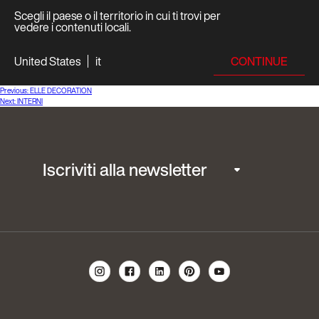
Scegli il paese o il territorio in cui ti trovi per
vedere i contenuti locali.
CONTINUE
United States
it
Navigazione
Previous:
ELLE DECORATION
Next:
INTERNI
articoli
Iscriviti alla newsletter