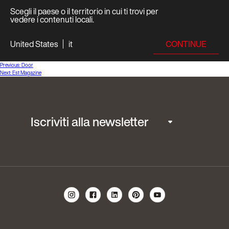
Scegli il paese o il territorio in cui ti trovi per
vedere i contenuti locali.
CONTINUE
United States
it
Navigazione
Previous:
Door
Next:
Est Magazine
articoli
Iscriviti alla newsletter