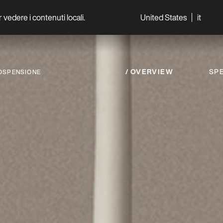
per vedere i contenuti locali.
United States
it
World
Professionisti
OVERVIEW
SPE
OSPENSIONE