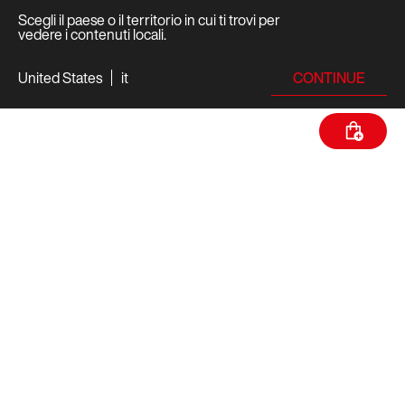
Scegli il paese o il territorio in cui ti trovi per
vedere i contenuti locali.
CONTINUE
United States
it
SPECIFICHE