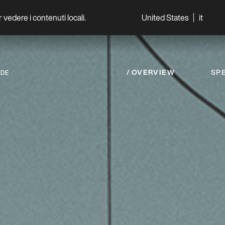
per vedere i contenuti locali.
United States
it
World
Professionisti
OVERVIEW
SPE
NDE