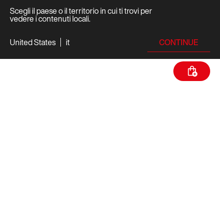
Scegli il paese o il territorio in cui ti trovi per
vedere i contenuti locali.
CONTINUE
United States
it
SPECIFICHE