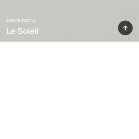
SOSPENSIONE
Le Soleil
Vicente Garcia Jimenez (2009)
Vero centro di attrazione visivo, la
lampada a sospensione Le Soleil è