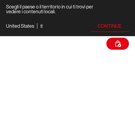
Scegli il paese o il territorio in cui ti trovi per
vedere i contenuti locali.
CONTINUE
United States
it
SPECIFICHE